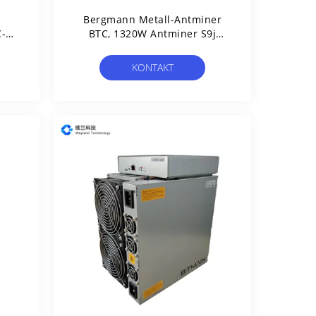
Bergmann Metall-Antminer
C-
BTC, 1320W Antminer S9j
14th/s 350x135x158mm
KONTAKT