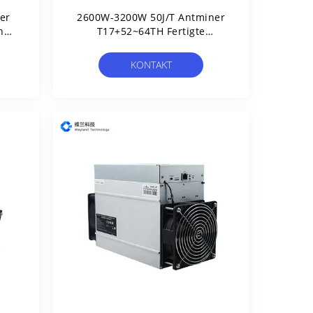
er
2600W-3200W 50J/T Antminer
n
T17+52~64TH Fertigte
Wärmeableitung Besonders
An
KONTAKT