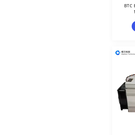
BTC 
A