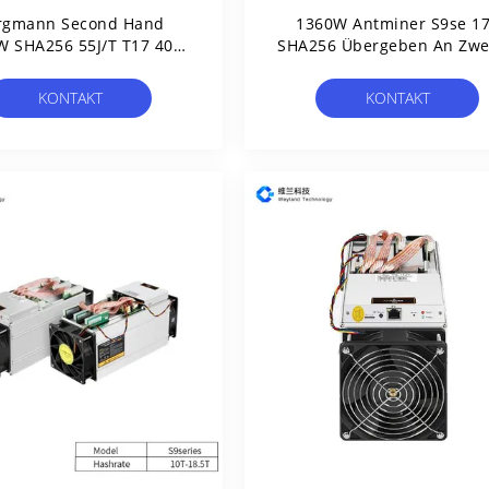
rgmann Second Hand
1360W Antminer S9se 17
W SHA256 55J/T T17 40T
SHA256 Übergeben An Zwe
Antminer BTC
Stelle Asic-Bergmänner
KONTAKT
KONTAKT