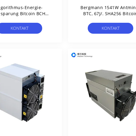
lgorithmus-Energie-
Bergmann 1541W Antmin
nsparung Bitcoin BCH
BTC, 67J/. SHA256 Bitcoi
tminer S9i 14t 14.5T
Antminer T15 23t
SHA256
KONTAKT
KONTAKT