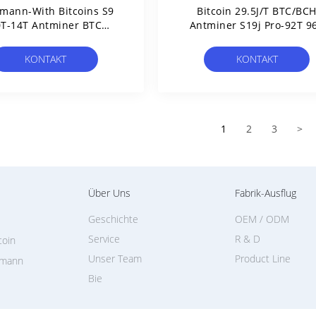
mann-With Bitcoins S9
Bitcoin 29.5J/T BTC/BC
T-14T Antminer BTC
Antminer S19j Pro-92T 9
ergbauchip BM1387
100T 104T
KONTAKT
KONTAKT
1
2
3
>
Über Uns
Fabrik-Ausflug
Geschichte
OEM / ODM
Service
R & D
coin
Unser Team
Product Line
gmann
Bie