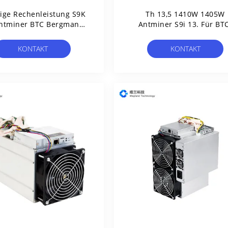
ige Rechenleistung S9K
Th 13,5 1410W 1405W
ntminer BTC Bergmann-
Antminer S9i 13. Für BT
90W SHA256 11.6-13V
Bitcoin Bergbau
KONTAKT
KONTAKT