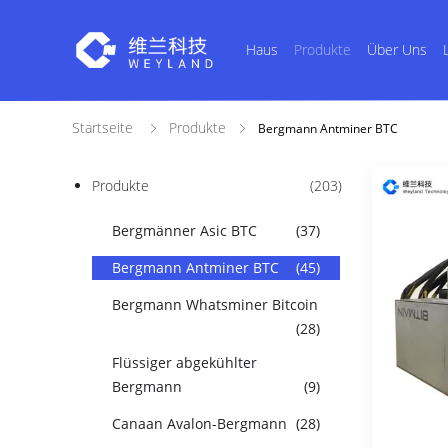
Haus
Produkte
Über Uns
Startseite
Produkte
Bergmann Antminer BTC
Produkte
(203)
Bergmänner Asic BTC
(37)
Bergmann Antminer BTC
(45)
Bergmann Whatsminer Bitcoin
(28)
Flüssiger abgekühlter
Bergmann
(9)
Canaan Avalon-Bergmann
(28)