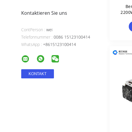
Be
2200
Kontaktieren Sie uns
ContPerson :
wei
Telefonnummer :
0086 15123100414
WhatsApp :
+8615123100414