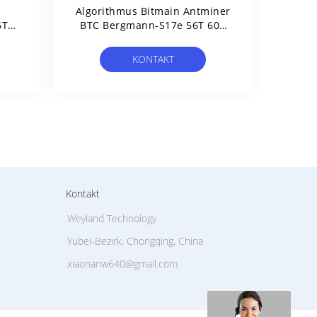
H
Algorithmus Bitmain Antminer
6T
BTC Bergmann-S17e 56T 60T
64T SHA 256
KONTAKT
Kontakt
Weyland Technology
Yubei-Bezirk, Chongqing, China
xiaonanw640@gmail.com