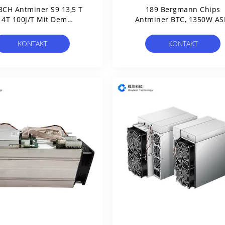
BCH Antminer S9 13,5 T
189 Bergmann Chips
14T 100J/T Mit Dem
Antminer BTC, 1350W AS
lgorithmus SHA256
Antminer S9j 14,5 T
KONTAKT
KONTAKT