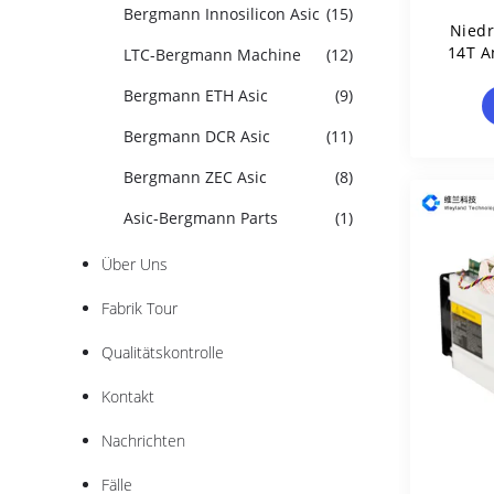
Bergmann Innosilicon Asic
(15)
Niedr
14T A
LTC-Bergmann Machine
(12)
11
Bergmann ETH Asic
(9)
Bergmann DCR Asic
(11)
Bergmann ZEC Asic
(8)
Asic-Bergmann Parts
(1)
Über Uns
Fabrik Tour
Qualitätskontrolle
Kontakt
Nachrichten
Fälle