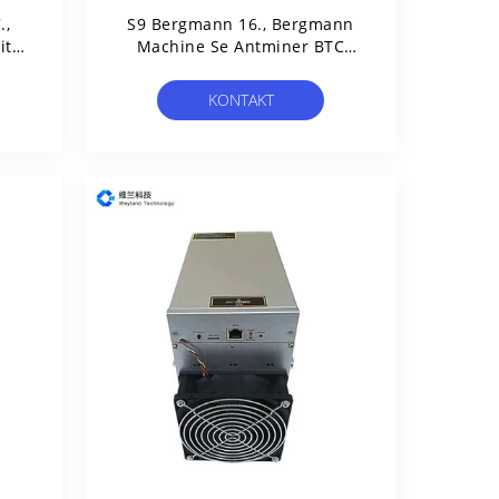
.,
S9 Bergmann 16., Bergmann
iter
Machine Se Antminer BTC
1280W SHA256
Cryptocurrency
KONTAKT