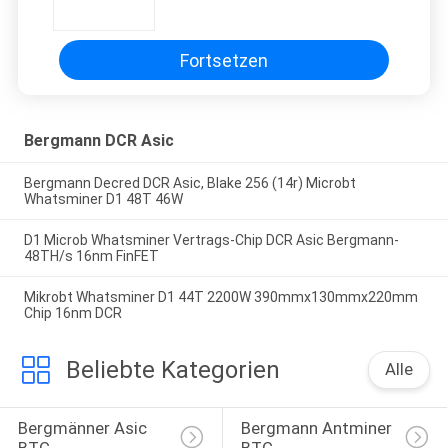
Blake256 (14r) 2.1TH/S 900W
Fortsetzen
Bergmann DCR Asic
Bergmann Decred DCR Asic, Blake 256 (14r) Microbt
Whatsminer D1 48T 46W
D1 Microb Whatsminer Vertrags-Chip DCR Asic Bergmann-
48TH/s 16nm FinFET
Mikrobt Whatsminer D1 44T 2200W 390mmx130mmx220mm
Chip 16nm DCR
Beliebte Kategorien
Alle
Bergmänner Asic 
Bergmann Antminer 