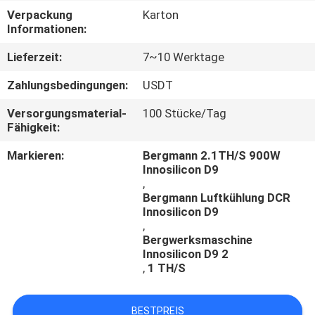
SIE
Verpackung
Karton
Informationen:
MIT
UNS
Lieferzeit:
7~10 Werktage
IN
Zahlungsbedingungen:
USDT
VERBINDUNG
Versorgungsmaterial-
100 Stücke/Tag
Fähigkeit:
FORDERN
Markieren:
Bergmann 2.1TH/S 900W
Innosilicon D9
SIE
,
EIN
Bergmann Luftkühlung DCR
Innosilicon D9
ZITAT
,
Bergwerksmaschine
Innosilicon D9 2
FALL
,
1 TH/S
SHOPPING
BESTPREIS