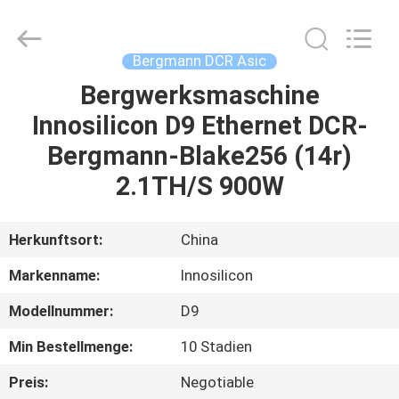
Asic
BTC
Fournisseur.
Copyright
©
Bergmann DCR Asic
2022
-
2023
Bergwerksmaschine
HAUS
btcminerasic.com.
All
Innosilicon D9 Ethernet DCR-
Rights
Reserved.
PRODUKTE
Bergmann-Blake256 (14r)
2.1TH/S 900W
ÜBER
UNS
Herkunftsort:
China
Markenname:
Innosilicon
LIEFERUNGS-
Modellnummer:
D9
PROZESS
Min Bestellmenge:
10 Stadien
TRETEN
Preis:
Negotiable