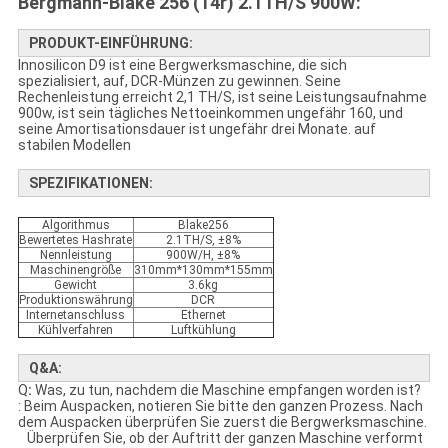
Bergmann-Blake 256 (14r) 2.1TH/S 900W:
PRODUKT-EINFÜHRUNG:
Innosilicon D9 ist eine Bergwerksmaschine, die sich
spezialisiert, auf, DCR-Münzen zu gewinnen. Seine
Rechenleistung erreicht 2,1 TH/S, ist seine Leistungsaufnahme
900w, ist sein tägliches Nettoeinkommen ungefähr 160, und
seine Amortisationsdauer ist ungefähr drei Monate. auf
stabilen Modellen
SPEZIFIKATIONEN:
Algorithmus
Blake256
Bewertetes Hashrate
2.1TH/S, ±8%
Nennleistung
900W/H, ±8%
Maschinengröße
310mm*130mm*155mm
Gewicht
3.6kg
Produktionswährung
DCR
Internetanschluss
Ethernet
Kühlverfahren
Luftkühlung
Q&A:
Q
:
Was, zu tun, nachdem die Maschine empfangen worden ist?
: Beim Auspacken, notieren Sie bitte den ganzen Prozess. Nach
dem Auspacken überprüfen Sie zuerst die Bergwerksmaschine.
Überprüfen Sie, ob der Auftritt der ganzen Maschine verformt